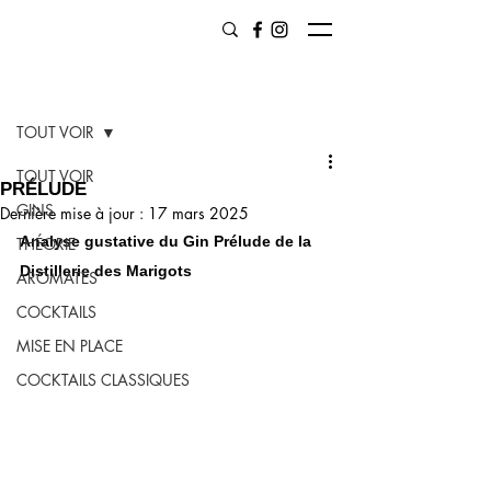
Post
TOUT VOIR
TOUT VOIR
PRÉLUDE
GINS
Dernière mise à jour :
17 mars 2025
Analyse gustative du Gin Prélude de la 
THÉORIE
Distillerie des Marigots
AROMATES
COCKTAILS
MISE EN PLACE
COCKTAILS CLASSIQUES