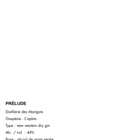
PRÉLUDE
Distillerie des Marigots
Gaspésie - Caplan
Type : new western dry gin
Alc. / vol. : 44%
Base : alcool de grain neutre