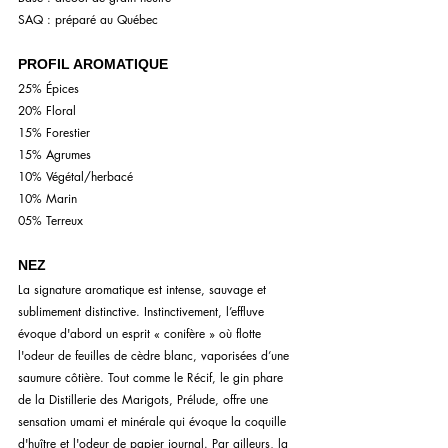
SAQ : préparé au Québec
PROFIL AROMATIQUE
25% Épices
20% Floral
15% Forestier
15% Agrumes
10% Végétal/herbacé
10% Marin
05% Terreux
NEZ
La signature aromatique est intense, sauvage et 
sublimement distinctive. Instinctivement, l’effluve 
évoque d'abord un esprit « conifère » où flotte 
l'odeur de feuilles de cèdre blanc, vaporisées d’une 
saumure côtière. Tout comme le Récif, le gin phare 
de la Distillerie des Marigots, Prélude, offre une 
sensation umami et minérale qui évoque la coquille 
d'huître et l'odeur de papier journal. Par ailleurs, la 