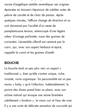
racine d’angélique semble revendiquer ses origines 
Apiacées en laissant s'épanouir de subtiles notes de 
pelure de carotte et de chair de panais. Après 
quelques minutes, l’effluve change de direction et se 
voit dynamisé par l’acidité d’un zeste de 
pamplemousse terreux, entrecoupé d’une légère 
odeur d'orange parfumée, issue des graines de 
coriandre. L’ensemble olfactif est ceinturé par le 
carvi, qui, avec son aspect herbacé et épicé, 
rappelle le cumin et les graines d’aneth.
BOUCHE
La bouche tend un peu plus vers un aspect « 
traditionnel », bien qu’elle s’avère unique, riche, 
vivante, voire organique. Sa personnalité est un peu 
moins « funky » qu’à l’olfaction. Indéniablement, le 
poivre des dunes prend bien sa place, avec son 
arôme naturel qui évoque une résine forestière 
subtilement « bonbon », le vieux cuir et l’eau de rose. 
Il y a une sorte de délicate sensation de sucrosité qui 