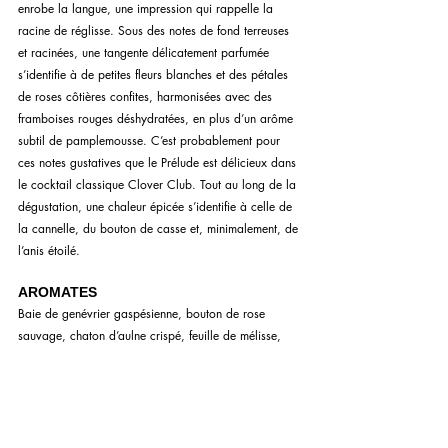
enrobe la langue, une impression qui rappelle la 
racine de réglisse. Sous des notes de fond terreuses 
et racinées, une tangente délicatement parfumée 
s’identifie à de petites fleurs blanches et des pétales 
de roses côtières confites, harmonisées avec des 
framboises rouges déshydratées, en plus d’un arôme 
subtil de pamplemousse. C’est probablement pour 
ces notes gustatives que le Prélude est délicieux dans 
le cocktail classique Clover Club. Tout au long de la 
dégustation, une chaleur épicée s’identifie à celle de 
la cannelle, du bouton de casse et, minimalement, de 
l’anis étoilé.
AROMATES 
Baie de genévrier gaspésienne, bouton de rose 
sauvage, chaton d’aulne crispé, feuille de mélisse, 
graine de coriandre et ombelle de carvi en graine.
SAQ