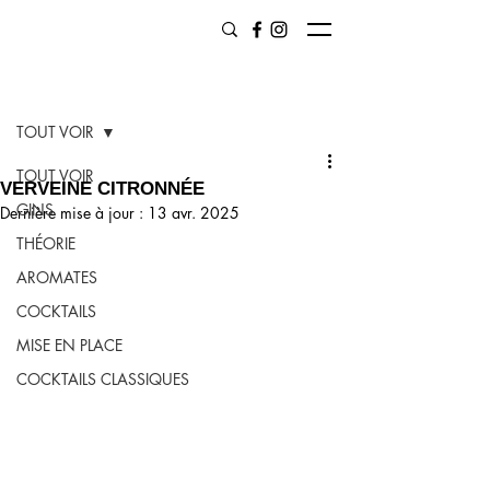
Post
TOUT VOIR
TOUT VOIR
VERVEINE CITRONNÉE
GINS
Dernière mise à jour :
13 avr. 2025
THÉORIE
AROMATES
COCKTAILS
MISE EN PLACE
COCKTAILS CLASSIQUES