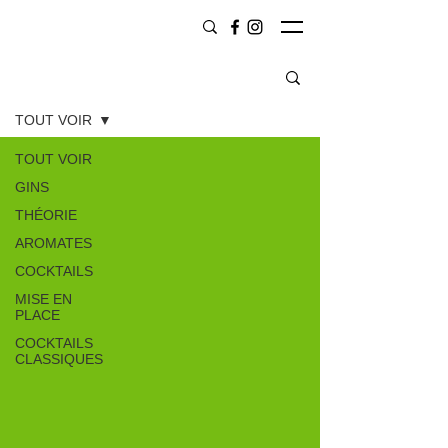
CONTENU
TOUT VOIR
TOUT VOIR
GINS
THÉORIE
AROMATES
COCKTAILS
MISE EN
PLACE
COCKTAILS
CLASSIQUES