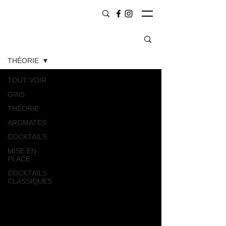
CONTENU
THÉORIE
TOUT VOIR
GINS
THÉORIE
AROMATES
COCKTAILS
MISE EN
PLACE
COCKTAILS
CLASSIQUES