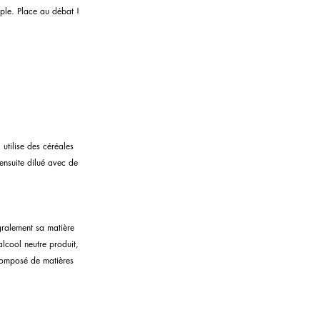
ple. Place au débat !
utilise des céréales 
 ensuite dilué avec de 
gralement sa matière 
lcool neutre produit, 
 composé de matières 