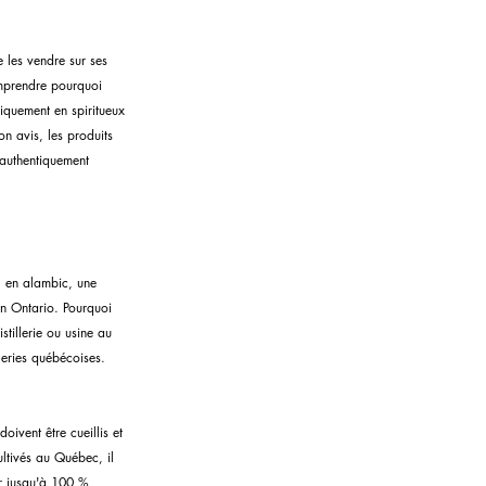
 les vendre sur ses 
omprendre pourquoi 
iquement en spiritueux 
on avis, les produits 
 authentiquement 
l en alambic, une 
en Ontario. Pourquoi 
stillerie ou usine au 
leries québécoises. 
oivent être cueillis et 
ltivés au Québec, il 
r jusqu'à 100 % 