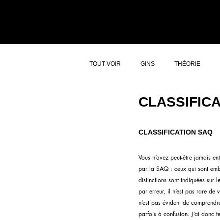
ACCUEIL
ATELI
TOUT VOIR
GINS
THÉORIE
CLASSIFIC
CLASSIFICATION SAQ
Vous n’avez peut-être jamais ent
par la SAQ : ceux qui sont emb
distinctions sont indiquées sur 
par erreur, il n’est pas rare de
n’est pas évident de comprendre l
parfois à confusion. J’ai donc t