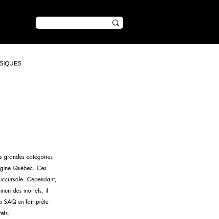
CONTENU
SIQUES
is grandes catégories 
rigine Québec. Ces 
 succursale. Cependant, 
mun des mortels, il 
la SAQ en fait prête 
ets.