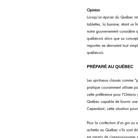
Opinion
Lorsqu’un épicier du Québec imp
tablettes, la banane, étant un 
notre gouvernement considère qu
québécois alors que sa conceptio
importés ne devraient tout simp
québécois.
PRÉPARÉ AU QUÉBEC
Les spiritueux classés comme "p
pratique couramment utilisée po
cette préférence pour l'Ontario 
Québec capable de fournir une q
Cependant, cette situation pour
Pour la confection d’un gin ou a
achetés au Québec s'ils sont di
est permis de s’approvisionner