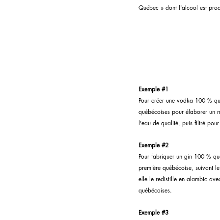
Québec » dont l'alcool est pro
Exemple 
#1
Pour créer une vodka 100 % québé
québécoises pour élaborer un moû
l'eau de qualité, puis filtré pou
Exemple 
#2
Pour fabriquer un gin 100 % qué
première québécoise, suivant le
elle le redistille en alambic a
québécoises.
Exemple 
#3