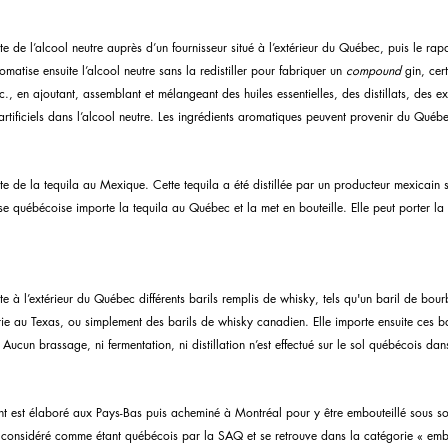
 de l’alcool neutre auprès d’un fournisseur situé à l’extérieur du Québec, puis le rapa
romatise ensuite l’alcool neutre sans la redistiller pour fabriquer un 
compound
 gin, cer
., en ajoutant, assemblant et mélangeant des huiles essentielles, des distillats, des ext
rtificiels dans l’alcool neutre. Les ingrédients aromatiques peuvent provenir du Québec
 de la tequila au Mexique. Cette tequila a été distillée par un producteur mexicain sur
ise québécoise importe la tequila au Québec et la met en bouteille. Elle peut porter la
 à l’extérieur du Québec différents barils remplis de whisky, tels qu'un baril de bourb
erie au Texas, ou simplement des barils de whisky canadien. Elle importe ensuite ces b
ucun brassage, ni fermentation, ni distillation n’est effectué sur le sol québécois da
 est élaboré aux Pays-Bas puis acheminé à Montréal pour y être embouteillé sous s
st considéré comme étant québécois par la SAQ et se retrouve dans la catégorie « em