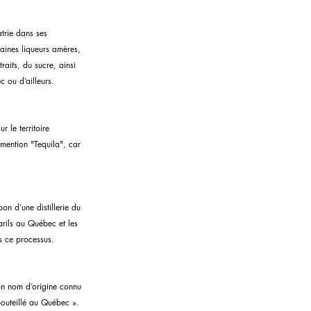
trie dans ses 
taines liqueurs amères, 
raits, du sucre, ainsi 
 ou d’ailleurs.
 le territoire 
 mention "Tequila", car 
on d’une distillerie du 
arils au Québec et les 
ns ce processus.
on nom d’origine connu 
bouteillé au Québec ».