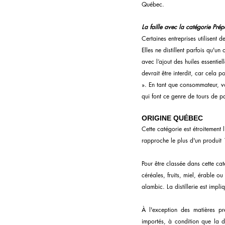
Québec.
La faille avec la catégorie Pr
Certaines entreprises utilisent 
Elles ne distillent parfois qu'
avec l’ajout des huiles essentie
devrait être interdit, car cela 
». 
En tant que consommateur, vo
qui font ce genre de tours de p
ORIGINE QUÉBEC
Cette catégorie est étroitement 
rapproche le plus d'un produit 
Pour être classée dans cette cat
céréales, fruits, miel, érable ou 
alambic. La distillerie est impl
À l'exception des matières pre
importés, à condition que la di