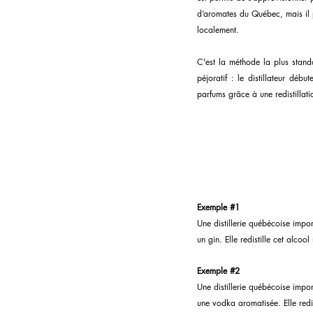
d’aromates du Québec, mais il p
localement.
C'est la méthode la plus stand
péjoratif : le distillateur déb
parfums grâce à une redistillat
Exemple 
#1
Une distillerie québécoise impor
un gin. Elle redistille cet alc
Exemple 
#2
Une distillerie québécoise impor
une vodka aromatisée. Elle redi