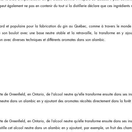
eut également ne pas en contenir du tout si la distillerie déclare que ces ingrédients 
ard et populaire pour la fabrication du gin au Québec, comme à travers le monde en
ute son boulot avec une base neutre stable et la retravaille, la transforme en y ajou
ion avec diverses techniques et différents aromates dans son alambic.
te de Greenfield, en Ontario, de l'alcool neutre qu'elle transforme ensuite dans ses ins
ool neutre dans un alambic en y ajoutant des aromates récoltés directement dans la for
te de Greenfield, en Ontario, de l’alcool neutre qu’elle transforme ensuite dans ses ins
stille cet alcool neutre dans un alambic en y ajoutant, par exemple, un fruit des cha