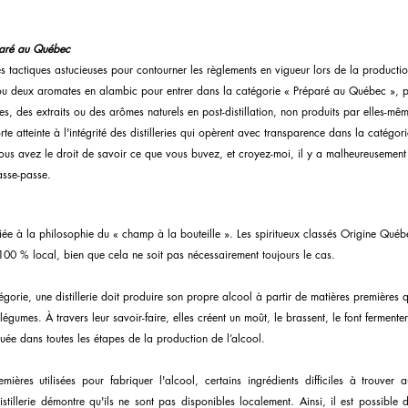
éparé au Québec
des tactiques astucieuses pour contourner les règlements en vigueur lors de la product
un ou deux aromates en alambic pour entrer dans la catégorie « Préparé au Québec », pu
lles, des extraits ou des arômes naturels en post-distillation, non produits par elles-m
porte atteinte à l'intégrité des distilleries qui opèrent avec transparence dans la catég
us avez le droit de savoir ce que vous buvez, et croyez-moi, il y a malheureusement
asse-passe.
liée à la philosophie du « champ à la bouteille ». Les spiritueux classés Origine Québ
100 % local, bien que cela ne soit pas nécessairement toujours le cas.
égorie, une distillerie doit produire son propre alcool à partir de matières premières 
légumes. À travers leur savoir-faire, elles créent un moût, le brassent, le font fermenter, 
iquée dans toutes les étapes de la production de l’alcool.
mières utilisées pour fabriquer l'alcool, certains ingrédients difficiles à trouver
stillerie démontre qu'ils ne sont pas disponibles localement. Ainsi, il est possible 