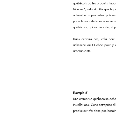
québécois ou les produits impor
Québec", cela signifie que le pr
acheminé au promoteur puis embo
porte le nom de la marque mondi
québécois, qui est importé, et
Dans certains cas, cela peut é
acheminé au Québec pour y êtr
aromatisants. 
Exemple 
#1
Une entreprise québécoise achète
installations. Cette entreprise 
producteur n'a donc pas besoin 