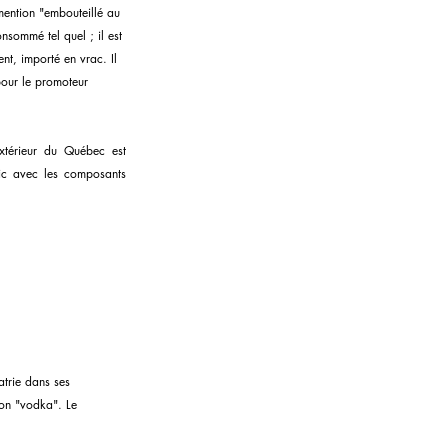
mention "embouteillé au 
onsommé tel quel ; il est 
nt, importé en vrac. Il 
pour le promoteur 
xtérieur du Québec est 
ic avec les composants 
atrie dans ses 
ion "vodka". Le 