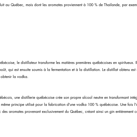
duit au Québec, mais dont les aromates proviennent à 100 % de Thaïlande, par exem
coise, le distillateur transforme les matières premières québécoises en spiritueux. Il 
t, qui est ensuite soumis à la fermentation et à la distillation. Le distillat obtenu est
r obtenir la vodka.
bécois, une distillerie québécoise crée son propre alcool neutre en transformant inté
 même principe utilisé pour la fabrication d'une vodka 100 % québécoise. Une fois l'a
vec des aromates provenant exclusivement du Québec, créant ainsi un gin entièrement