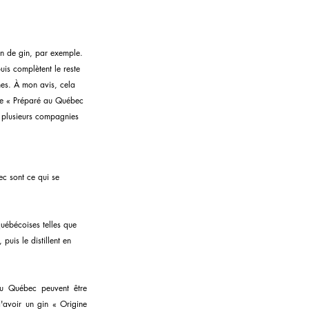
ion de gin, par exemple. 
is complètent le reste 
êmes. À mon avis, cela 
orie « Préparé au Québec 
 plusieurs compagnies 
ec sont ce qui se 
québécoises telles que 
puis le distillent en 
 au Québec peuvent être 
d'avoir un gin « Origine 