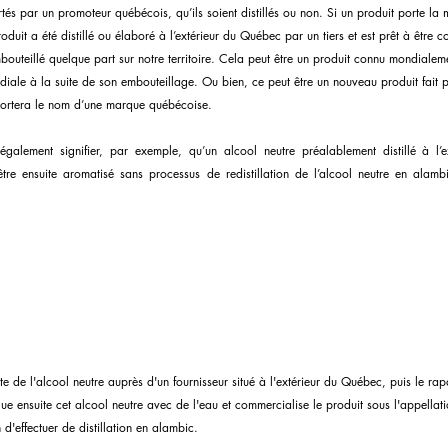
tés par un promoteur québécois, qu’ils soient distillés ou non. Si un produit porte la 
oduit a été distillé ou élaboré à l’extérieur du Québec par un tiers et est prêt à être c
uteillé quelque part sur notre territoire. Cela peut être un produit connu mondialeme
ale à la suite de son embouteillage. Ou bien, ce peut être un nouveau produit fait 
 portera le nom d’une marque québécoise.
galement signifier, par exemple, qu’un alcool neutre préalablement distillé à l’e
e ensuite aromatisé sans processus de redistillation de l’alcool neutre en alamb
 de l'alcool neutre auprès d'un fournisseur situé à l'extérieur du Québec, puis le rap
dilue ensuite cet alcool neutre avec de l'eau et commercialise le produit sous l'appellat
d'effectuer de distillation en alambic.