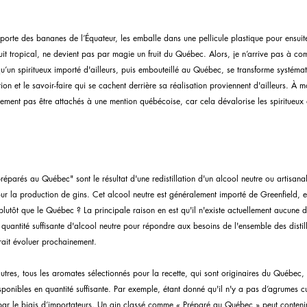
orte des bananes de l’Équateur, les emballe dans une pellicule plastique pour ensuite
fruit tropical, ne devient pas par magie un fruit du Québec. Alors, je n’arrive pas à c
’un spiritueux importé d'ailleurs, puis embouteillé au Québec, se transforme systémat
n et le savoir-faire qui se cachent derrière sa réalisation proviennent d'ailleurs. À m
lement pas être attachés à une mention québécoise, car cela dévalorise les spiritueux
réparés au Québec" sont le résultat d'une redistillation d'un alcool neutre ou artisana
ur la production de gins. Cet alcool neutre est généralement importé de Greenfield, 
plutôt que le Québec ? La principale raison en est qu'il n'existe actuellement aucune di
uantité suffisante d'alcool neutre pour répondre aux besoins de l'ensemble des distil
rait évoluer prochainement.
utres, tous les aromates sélectionnés pour la recette, qui sont originaires du Québec, d
sponibles en quantité suffisante. Par exemple, étant donné qu'il n'y a pas d’agrumes cu
 par le biais d’importateurs. Un gin classé comme « Préparé au Québec » peut conteni