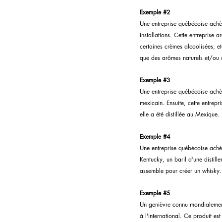
Exemple 
#2
Une entreprise québécoise achète
installations. Cette entreprise a
certaines crèmes alcoolisées, etc
que des arômes naturels et/ou a
Exemple 
#3
Une entreprise québécoise achète
mexicain. Ensuite, cette entrepr
elle a été distillée au Mexique.
Exemple 
#4
Une entreprise québécoise achète
Kentucky, un baril d’une distill
assemble pour créer un whisky. A
Exemple 
#5
Un genièvre connu mondialement
à l'international. Ce produit e