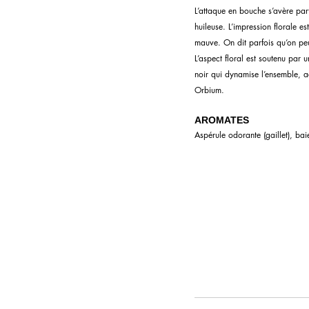
L’attaque en bouche s’avère parf
huileuse. L’impression florale 
mauve. On dit parfois qu’on peu
L’aspect floral est soutenu par
noir qui dynamise l’ensemble, 
Orbium.
AROMATES
Aspérule odorante (gaillet), ba