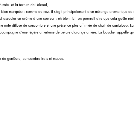
umée, et la texture de l’alcool, 
est bien marquée : comme au nez, il s’agit principalement d’un mélange aromatique de 
t associer un arôme à une couleur ; eh bien, ici, on pourrait dire que cela goûte ré
 une note diffuse de concombre et une présence plus affirmée de chair de cantaloup. La 
accompagné d’une légère amertume de pelure d’orange amère. La bouche rappelle que
ie de genièvre, concombre frais et mauve.