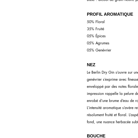
PROFIL AROMATIQUE
50% Floral
35% Fruité
05% Épices
05% Agrumes
05% Genévrier
NEZ
Le Berlin Dry Gin s’ouvre sur une
genévrier s’exprime avec finesse 
enveloppé par des notes floral
impression rappelle la pelure 
enrobé d’une brume d’eau de ro
L’intensité aromatique s’avère re
résolument fruité et floral. L’as
fond, une nuance herbacée subti
BOUCHE