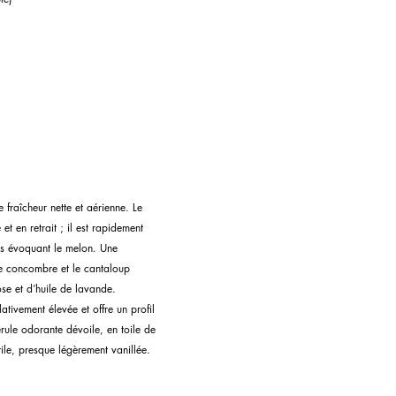
 fraîcheur nette et aérienne. Le 
et en retrait ; il est rapidement 
es évoquant le melon. Une 
de concombre et le cantaloup 
se et d’huile de lavande. 
lativement élevée et offre un profil 
pérule odorante dévoile, en toile de 
le, presque légèrement vanillée.