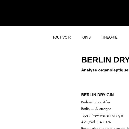
ACCUEIL
ATELI
TOUT VOIR
GINS
THÉORIE
BERLIN DRY
Analyse organoleptique d
BERLIN DRY GIN
Berliner Brandstifter
Berlin — Allemagne
Type : New western dry gin
Alc. /vol. : 43.3 %
Base : alcool de grain neutre (b