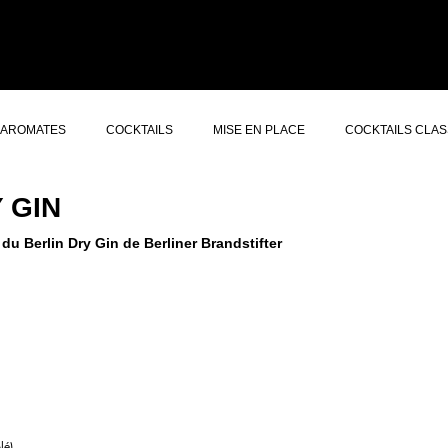
ERS GIN
CONCEPT
À PROPOS
AUTRES SERVICES
CONTACT
AROMATES
COCKTAILS
MISE EN PLACE
COCKTAILS CLAS
 GIN
u Berlin Dry Gin de Berliner Brandstifter
lé)