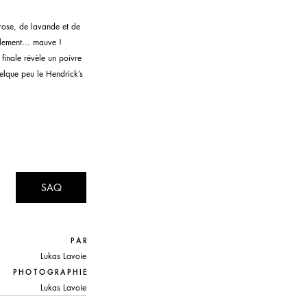
rose, de lavande et de 
ellement… mauve ! 
finale révèle un poivre 
lque peu le Hendrick’s 
SAQ
P A R
Lukas Lavoie
P H O T O G R A P H I E
Lukas Lavoie