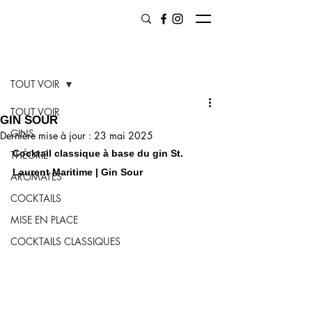
Post
TOUT VOIR
TOUT VOIR
GIN SOUR
GINS
Dernière mise à jour :
23 mai 2025
Cocktail classique à base du gin St. 
THÉORIE
Laurent Maritime | Gin Sour
AROMATES
COCKTAILS
MISE EN PLACE
COCKTAILS CLASSIQUES