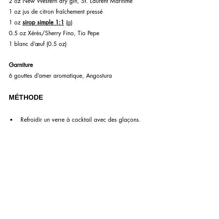
2 oz New Western dry gin, St. Laurent Maritime
1 oz jus de citron fraîchement pressé
1 oz 
sirop simple 1:1
 (g)
0.5 oz Xérès/Sherry Fino, Tio Pepe
1 blanc d’œuf (0.5 oz)
Garniture 
6 gouttes d’amer aromatique, Angostura
MÉTHODE
Refroidir un verre à cocktail avec des glaçons.
Dans un shaker, verser tous les ingrédients sauf 
la garniture.
(Dry shake) remuer vigoureusement le shaker 
sans glaçon.
(Shake) remplir de glaçons et remuer 
vigoureusement jusqu’à ce que vos doigts 