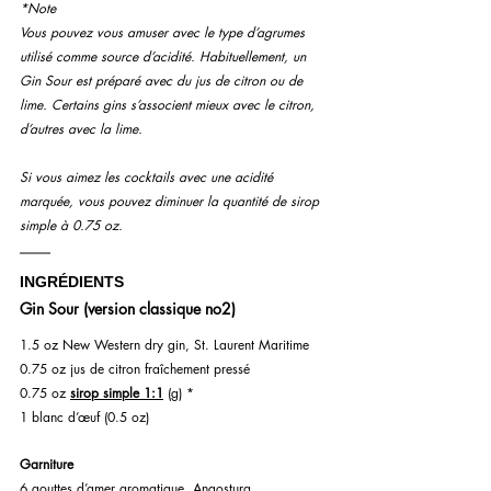
*Note
Vous pouvez vous amuser avec le type d’agrumes 
utilisé comme source d’acidité. Habituellement, un 
Gin Sour est préparé avec du jus de citron ou de 
lime. Certains gins s’associent mieux avec le citron, 
d’autres avec la lime.
Si vous aimez les cocktails avec une acidité 
marquée, vous pouvez diminuer la quantité de sirop 
simple à 0.75 oz.
INGRÉDIENTS
Gin Sour (version classique no2)
1.5 oz New Western dry gin, St. Laurent Maritime
0.75 oz jus de citron fraîchement pressé
0.75 oz 
sirop simple 1:1
 (g) *
1 blanc d’œuf (0.5 oz)
Garniture 
6 gouttes d’amer aromatique, Angostura