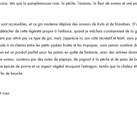
icaux, tels que la pamplemousse rose, la pêche, l’ananas, la fleur de sureau et une p
ont accessibles, et ce gin moderne déploie des saveurs de fruits et de friandises. D’
e détacher de cette légèreté propre à l’enfance, quand je mâchais constamment de la 
ent pas attiré par ce type de gin, mais j’apprécie ici son côté récréatif et festif, sans 
e à mi-chemin entre les petits jujubes fruités et les tropiques, sans jamais sombrer d
um est un produit parfait pour les palais en quête de fantaisie, avec des arômes domi
de sureau, soutenus par des notes de papaye, de yogourt à la pêche et de peau de ba
e épicée de poivre et un aspect végétal évoquant l’estragon, tandis que la chaleur é
n fin de bouche.
t rose