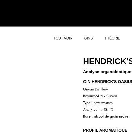
ACCUEIL
ATELI
TOUT VOIR
GINS
THÉORIE
HENDRICK'
Analyse organoleptique 
GIN HENDRICK'S OASIU
Girvan Distillery
Royaume-Uni - Girvan
Type : new western
Alc. / vol. : 43.4%
Base : alcool de grain neutre
PROFIL AROMATIQUE