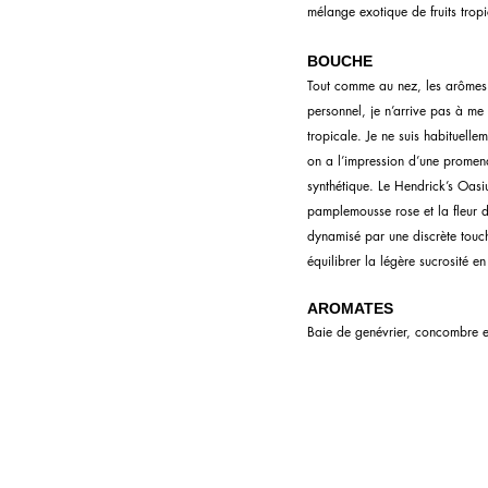
mélange exotique de fruits trop
BOUCHE
Tout comme au nez, les arômes s
personnel, je n’arrive pas à m
tropicale. Je ne suis habituellem
on a l’impression d’une promenad
synthétique. Le Hendrick’s Oasi
pamplemousse rose et la fleur 
dynamisé par une discrète touch
équilibrer la légère sucrosité e
AROMATES 
Baie de genévrier, concombre e