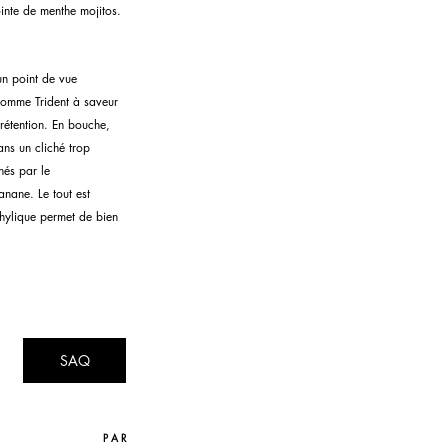
ointe de menthe mojitos.
un point de vue 
gomme Trident à saveur 
prétention. En bouche, 
ans un cliché trop 
nés par le 
nane. Le tout est 
thylique permet de bien 
SAQ
P A R