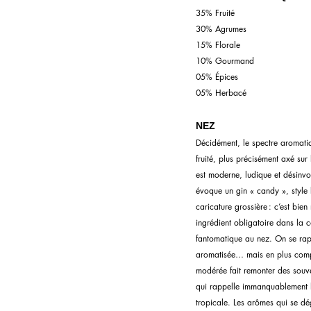
35% Fruité
30% Agrumes
15% Florale
10% Gourmand
05% Épices
05% Herbacé
NEZ
Décidément, le spectre aromati
fruité, plus précisément axé sur 
est moderne, ludique et désinvo
évoque un gin « candy », style
caricature grossière : c’est bien
ingrédient obligatoire dans la c
fantomatique au nez. On se ra
aromatisée… mais en plus compl
modérée fait remonter des souv
qui rappelle immanquablement 
tropicale. Les arômes qui se d