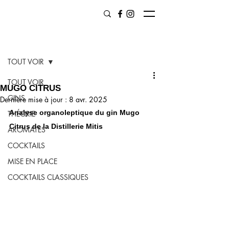
Post
TOUT VOIR
TOUT VOIR
MUGO CITRUS
GINS
Dernière mise à jour :
8 avr. 2025
Analyse organoleptique du gin Mugo 
THÉORIE
Citrus de la Distillerie Mitis
AROMATES
COCKTAILS
MISE EN PLACE
COCKTAILS CLASSIQUES