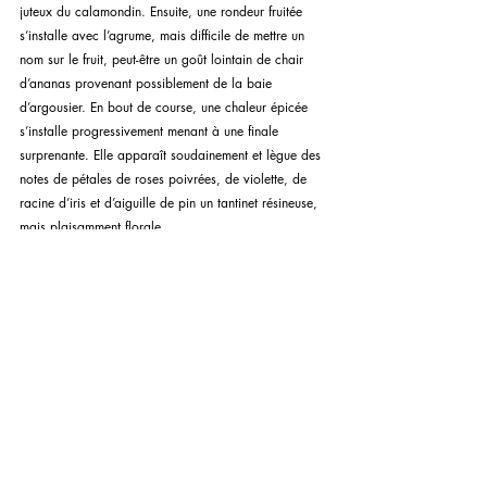
juteux du calamondin. Ensuite, une rondeur fruitée 
s’installe avec l’agrume, mais difficile de mettre un 
nom sur le fruit, peut-être un goût lointain de chair 
d’ananas provenant possiblement de la baie 
d’argousier. En bout de course, une chaleur épicée 
s’installe progressivement menant à une finale 
surprenante. Elle apparaît soudainement et lègue des 
notes de pétales de roses poivrées, de violette, de 
racine d’iris et d’aiguille de pin un tantinet résineuse, 
mais plaisamment florale. 
AROMATES 
Argousier, baie de genièvre, calamondin, graine de 
coriandre, pin montagnard, poivre des dunes, poivre 
rose, racine d’angélique et racine d’iris.
CODE SAQ