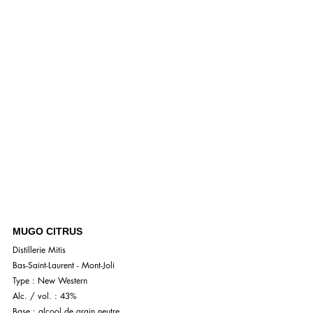
MUGO CITRUS
Distillerie Mitis
Bas-Saint-Laurent - Mont-Joli
Type : New Western
Alc. / vol. : 43%
Base : alcool de grain neutre