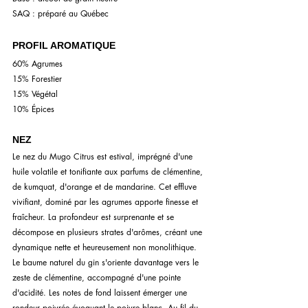
SAQ : préparé au Québec
PROFIL AROMATIQUE
60% Agrumes
15% Forestier
15% Végétal
10% Épices
NEZ
Le nez du Mugo Citrus est estival, imprégné d'une 
huile volatile et tonifiante aux parfums de clémentine, 
de kumquat, d'orange et de mandarine. Cet effluve 
vivifiant, dominé par les agrumes apporte finesse et 
fraîcheur. La profondeur est surprenante et se 
décompose en plusieurs strates d'arômes, créant une 
dynamique nette et heureusement non monolithique. 
Le baume naturel du gin s'oriente davantage vers le 
zeste de clémentine, accompagné d'une pointe 
d'acidité. Les notes de fond laissent émerger une 
rondeur poivrée évoquant le poivre blanc. Au fil du 