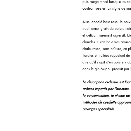
puis rouge foncé lorsqu’elles s
couleur rose est un signe de ma
Aussi appelé baie rose, le poiv
traditionnel grain de poivre noi
et délicat, rarement agressif, b
chaudes. Cette baie très aromat
chaleureuse, sans brûlure, en pl
florales et fruitées rappelant d
dire qu’il s’agit d’un poivre « 
dans le gin Mugo, produit par la
La description ci-dessus est fourni
arômes impartis par l’aromate. 
la consommation, le niveau de to
méthodes de cueillette approprié
ouvrages spécialisés.