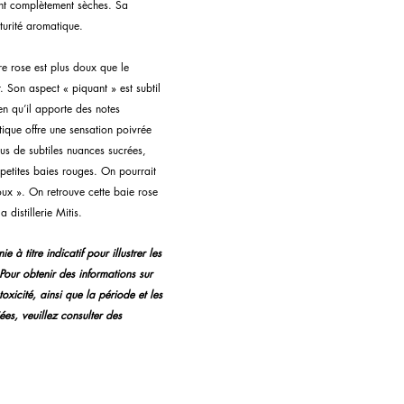
ont complètement sèches. Sa 
turité aromatique.
re rose est plus doux que le 
r. Son aspect « piquant » est subtil 
ien qu’il apporte des notes 
ique offre une sensation poivrée 
us de subtiles nuances sucrées, 
e petites baies rouges. On pourrait 
doux ». On retrouve cette baie rose 
 distillerie Mitis.
e à titre indicatif pour illustrer les 
Pour obtenir des informations sur 
xicité, ainsi que la période et les 
es, veuillez consulter des 