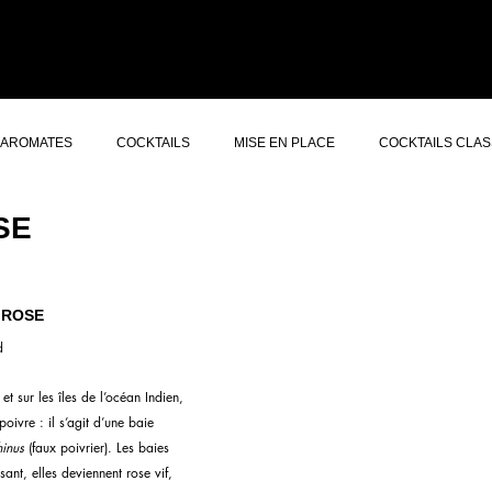
ERS GIN
CONCEPT
À PROPOS
AUTRES SERVICES
CONTACT
AROMATES
COCKTAILS
MISE EN PLACE
COCKTAILS CLAS
SE
 ROSE
d
et sur les îles de l’océan Indien, 
poivre : il s’agit d’une baie 
inus
 (faux poivrier). Les baies 
sant, elles deviennent rose vif, 