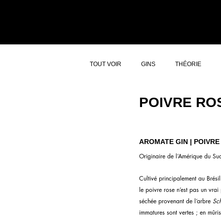
ACCUEIL
ATELI
TOUT VOIR
GINS
THÉORIE
POIVRE RO
AROMATE GIN | POIVRE
Originaire de l’Amérique du Su
Cultivé principalement au Brésil 
le poivre rose n’est pas un vrai 
séchée provenant de l’arbre 
Sch
immatures sont vertes ; en mûris