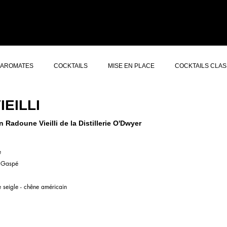
ERS GIN
CONCEPT
À PROPOS
AUTRES SERVICES
CONTACT
AROMATES
COCKTAILS
MISE EN PLACE
COCKTAILS CLAS
EILLI
 Radoune Vieilli de la Distillerie O'Dwyer
e
- Gaspé
 seigle - chêne américain