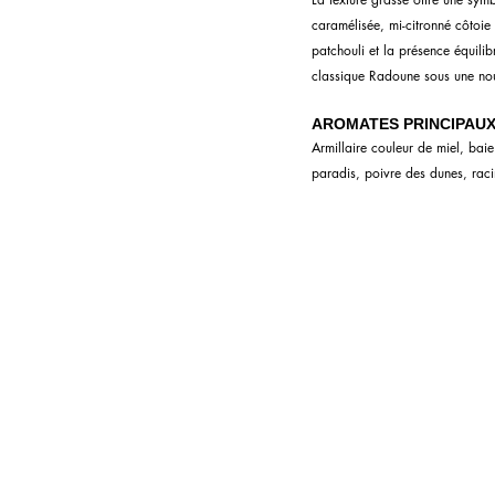
caramélisée, mi-citronné côtoie
patchouli et la présence équilib
classique Radoune sous une nouv
AROMATES PRINCIPAU
Armillaire couleur de miel, bai
paradis, poivre des dunes, raci