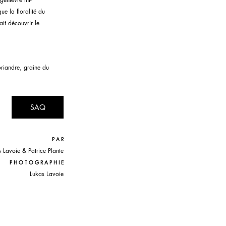
e la floralité du 
ait découvrir le 
oriandre, graine du 
SAQ
P A R
 Lavoie & Patrice Plante
P H O T O G R A P H I E
Lukas Lavoie