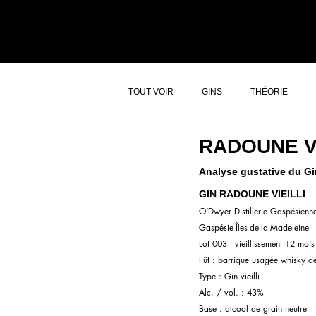
ACCUEIL
ATELI
TOUT VOIR
GINS
THÉORIE
RADOUNE VI
Analyse gustative du Gin
GIN RADOUNE VIEILLI
O’Dwyer Distillerie Gaspésienn
Gaspésie-Îles-de-la-Madeleine 
Lot 003 - vieillissement 12 mois
Fût : barrique usagée whisky de
Type : Gin vieilli
Alc. / vol. : 43%
Base : alcool de grain neutre