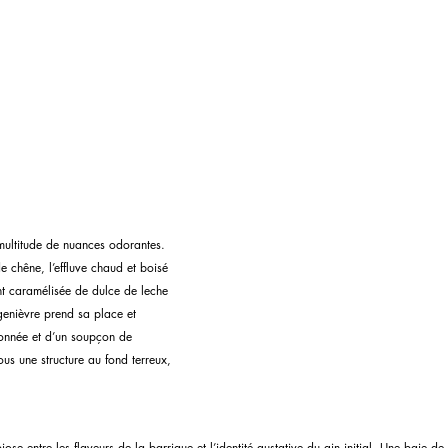
multitude de nuances odorantes. 
 chêne, l’effluve chaud et boisé 
t caramélisée de dulce de leche 
genièvre prend sa place et 
onnée et d’un soupçon de 
us une structure au fond terreux, 
ose entre les flaveurs de la barrique et l’identité gustative du gin initial. Une baie de