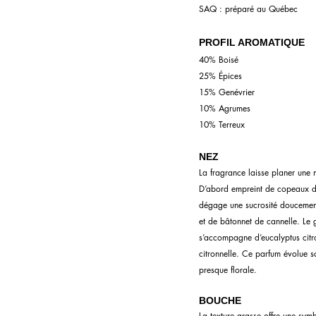
SAQ : préparé au Québec
PROFIL AROMATIQUE
40% Boisé
25% Épices
15% Genévrier
10% Agrumes
10% Terreux
NEZ
La fragrance laisse planer une 
D’abord empreint de copeaux de
dégage une sucrosité doucemen
et de bâtonnet de cannelle. Le 
s’accompagne d’eucalyptus citr
citronnelle. Ce parfum évolue so
presque florale.
BOUCHE
La texture grasse offre une symbi