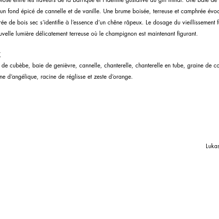
 un fond épicé de cannelle et de vanille. Une brume boisée, terreuse et camphrée évoqu
rée de bois sec s’identifie à l’essence d’un chêne râpeux. Le dosage du vieillissement f
elle lumière délicatement terreuse où le champignon est maintenant figurant.
X
e de cubèbe, baie de genièvre, cannelle, chanterelle, chanterelle en tube, graine de c
ne d’angélique, racine de réglisse et zeste d’orange.
Lukas