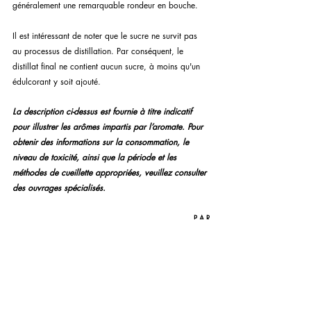
généralement une remarquable rondeur en bouche.
Il est intéressant de noter que le sucre ne survit pas 
au processus de distillation. Par conséquent, le 
distillat final ne contient aucun sucre, à moins qu'un 
édulcorant y soit ajouté.
La description ci-dessus est fournie à titre indicatif 
pour illustrer les arômes impartis par l’aromate. Pour 
obtenir des informations sur la consommation, le 
niveau de toxicité, ainsi que la période et les 
méthodes de cueillette appropriées, veuillez consulter 
des ouvrages spécialisés.
P A R
Lukas Lavoie
P H O T O G R A P H I E
Lukas Lavoie