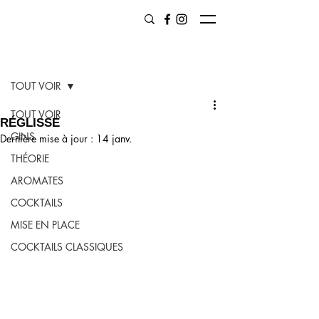
Post
TOUT VOIR
TOUT VOIR
RÉGLISSE
GINS
Dernière mise à jour :
14 janv.
THÉORIE
AROMATES
COCKTAILS
MISE EN PLACE
COCKTAILS CLASSIQUES