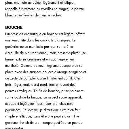
plan, une note acidulée, légèrement éthylique, 
rappelle furtivement les myrtilles sauvages, le poivre 
blanc et les feuilles de menthe sèches.
BOUCHE
L’impression aromatique en bouche est légère, offrant 
une versatilité dans les cocktails classiques. Le 
genévrier ne se manifeste pas par son arôme 
d’aiguille de pin traditionnel, mais présente plutôt une 
larme texturée crémeuse et un goût légèrement 
mentholé. Comme au nez, l’agrume occupe bien sa 
place avec des nuances douces d’orange sanguine et 
de zeste de pamplemousse timidement confit. C’est 
frais, léger, mais aussi rond, tout en ayant des 
pointes éthyliques. En fin de bouche, principalement 
sur le bout de la langue, un aspect sucré apparaît, 
évoquant légèrement des fleurs blanches non 
parfumées. En somme, je dirais que c’est bien fait, 
simple et efficace, sans être une pépite d’or ; The 
gardener french riviera manque peut-être un peu de 
personnalité.