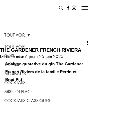
Post
TOUT VOIR
TOUT VOIR
THE GARDENER FRENCH RIVIERA
GINS
Dernière mise à jour :
25 juin 2025
Analyse gustative du gin The Gardener 
THÉORIE
French Riviera de la famille Perrin et 
AROMATES
Brad Pitt
COCKTAILS
MISE EN PLACE
COCKTAILS CLASSIQUES