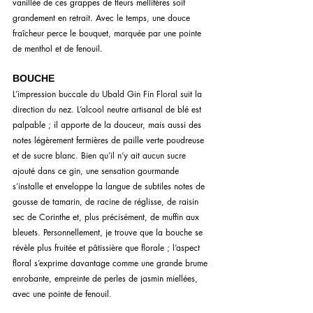
vanillée de ces grappes de fleurs mellifères soit 
grandement en retrait. Avec le temps, une douce 
fraîcheur perce le bouquet, marquée par une pointe 
de menthol et de fenouil.
BOUCHE
L’impression buccale du Ubald Gin Fin Floral suit la 
direction du nez. L’alcool neutre artisanal de blé est 
palpable ; il apporte de la douceur, mais aussi des 
notes légèrement fermières de paille verte poudreuse 
et de sucre blanc. Bien qu’il n’y ait aucun sucre 
ajouté dans ce gin, une sensation gourmande 
s’installe et enveloppe la langue de subtiles notes de 
gousse de tamarin, de racine de réglisse, de raisin 
sec de Corinthe et, plus précisément, de muffin aux 
bleuets. Personnellement, je trouve que la bouche se 
révèle plus fruitée et pâtissière que florale ; l’aspect 
floral s’exprime davantage comme une grande brume 
enrobante, empreinte de perles de jasmin miellées, 
avec une pointe de fenouil.