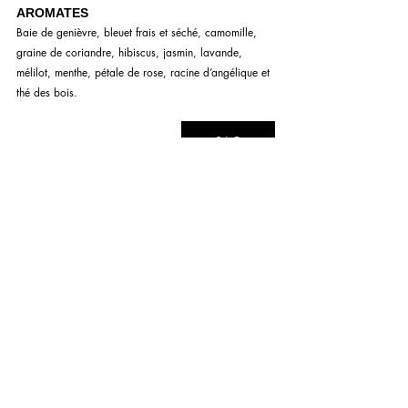
AROMATES
Baie de genièvre, bleuet frais et séché, camomille, 
graine de coriandre, hibiscus, jasmin, lavande, 
mélilot, menthe, pétale de rose, racine d’angélique et 
thé des bois.
SAQ
P A R
Lukas Lavoie
P H O T O G R A P H I E
Lukas Lavoie