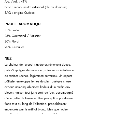
Alc. /vol. : 41%
Base : alcool neutre artisanal (blé du domaine)
SAQ : origine Québec
PROFIL AROMATIQUE
35% Fruité
25% Gourmand / Pâtissier
20% Floral
20% Céréalier
NEZ
La chaleur de l’alcool s’avère extrêmement douce, 
puis s’imprègne de notes de grains secs céréaliers et 
de racines sèches, légèrement terreuses. Un aspect 
pâtissier enveloppe le nez du gin ; quelque chose 
évoque immanquablement l’odeur d’un muffin aux 
bleuets maison tout juste sorti du four, accompagné 
d’une gelée de lavande. Une perception poudreuse 
flotte tout au long de l’olfaction, probablement 
engendrée par le mélilot blanc, bien que l’odeur 