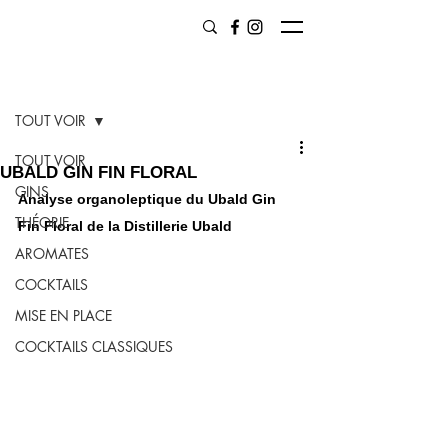
Post
TOUT VOIR
TOUT VOIR
UBALD GIN FIN FLORAL
GINS
Analyse organoleptique du Ubald Gin 
THÉORIE
Fin Floral de la Distillerie Ubald
AROMATES
COCKTAILS
MISE EN PLACE
COCKTAILS CLASSIQUES