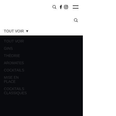
CONTENU
TOUT VOIR
TOUT VOIR
GINS
THÉORIE
AROMATES
COCKTAILS
MISE EN
PLACE
COCKTAILS
CLASSIQUES