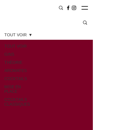
CONTENU
TOUT VOIR
TOUT VOIR
GINS
THÉORIE
AROMATES
COCKTAILS
MISE EN
PLACE
COCKTAILS
CLASSIQUES