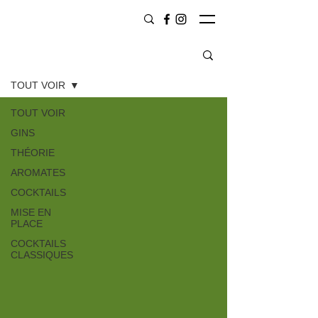
CONTENU
TOUT VOIR
TOUT VOIR
GINS
THÉORIE
AROMATES
COCKTAILS
MISE EN
PLACE
COCKTAILS
CLASSIQUES