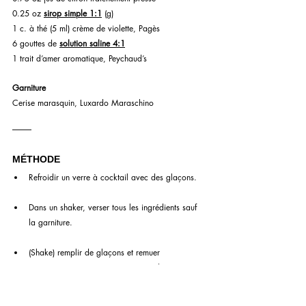
0.25 oz 
sirop simple 1:1
 (g)
1 c. à thé (5 ml) crème de violette, Pagès
6 gouttes de 
solution saline 4:1
1 trait d’amer aromatique, Peychaud’s
Garniture 
Cerise marasquin, Luxardo Maraschino
MÉTHODE
Refroidir un verre à cocktail avec des glaçons.
Dans un shaker, verser tous les ingrédients sauf 
la garniture.
(Shake) remplir de glaçons et remuer 
vigoureusement jusqu’à ce que vos doigts 
deviennent très froids.