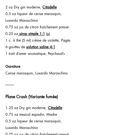
2 oz Dry gin moderne, 
Citadelle
0.5 oz liqueur de cerise marasquin, 
Luxardo Maraschino
0.75 oz jus de citron fraîchement pressé
0.25 oz
sirop simple 1:1
 (g)
1 c. à thé (5 ml) crème de violette, Pagès
6 gouttes de 
solution saline 4:1
1 trait d’amer aromatique, Peychaud’s
Garniture 
Cerise marasquin, Luxardo Maraschino
Plane Crash (Variante fumée)
1.25 oz Dry gin moderne, 
Citadelle
0.75 oz mezcal espadin, Madre
0.5 oz liqueur de cerise marasquin, 
Luxardo Maraschino
0.75 oz jus de citron fraîchement pressé