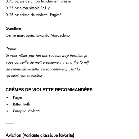
0.75 oz jus de citron fraîchement pressé
0.25 oz 
sirop simple 1:1
 (g)
0.25 oz crème de violette, Pagès
*
Garniture 
Cerise marasquin, Luxardo Maraschino
*
Note
Si vous n’êtes pas fan des saveurs trop florales, je 
vous conseille de mettre seulement 1 c. à thé (5 ml) 
de crème de violette. Personnellement, c’est la 
quantité que je préfère.
CRÈMES DE VIOLETTE RECOMMANDÉES
Pagès
Bitter Truth
Quaglia Violetta
Aviation (Variante classique favorite)