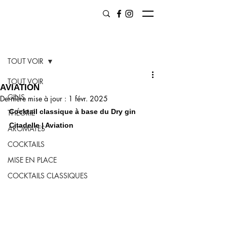
Post
TOUT VOIR
TOUT VOIR
AVIATION
GINS
Dernière mise à jour :
1 févr. 2025
Cocktail classique à base du Dry gin 
THÉORIE
Citadelle | Aviation
AROMATES
COCKTAILS
MISE EN PLACE
COCKTAILS CLASSIQUES