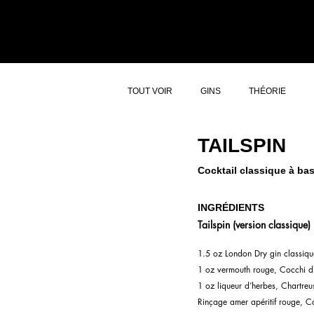
ACCUEIL
ATELI
TOUT VOIR
GINS
THÉORIE
TAILSPIN
Cocktail classique à ba
INGRÉDIENTS
Tailspin (version classique)
1.5 oz London Dry gin classiqu
1 oz vermouth rouge, Cocchi di
1 oz liqueur d’herbes, Chartreu
Rinçage amer apéritif rouge, 