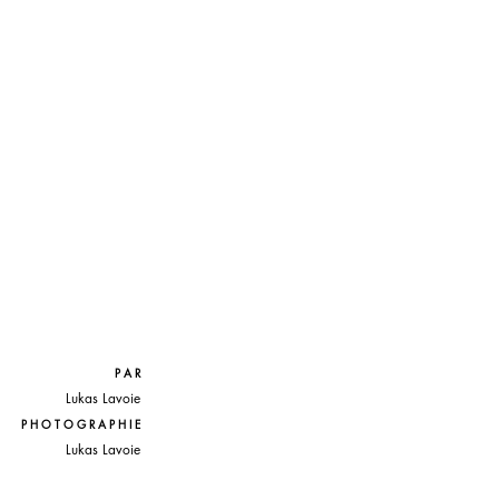
P A R
Lukas Lavoie
P H O T O G R A P H I E
Lukas Lavoie