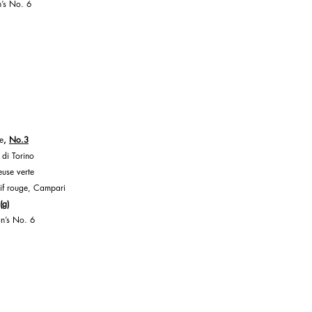
n’s No. 6
e
, 
No.3
di Torino
euse verte
tif rouge, Campari
 (g)
an’s No. 6