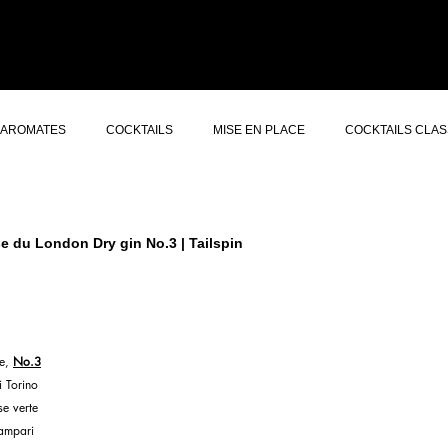
ERS GIN
CONCEPT
À PROPOS
AUTRES SERVICES
CONTACT
AROMATES
COCKTAILS
MISE EN PLACE
COCKTAILS CLAS
se du London Dry gin No.3 | Tailspin
e,
No.3
 Torino
se verte
Campari