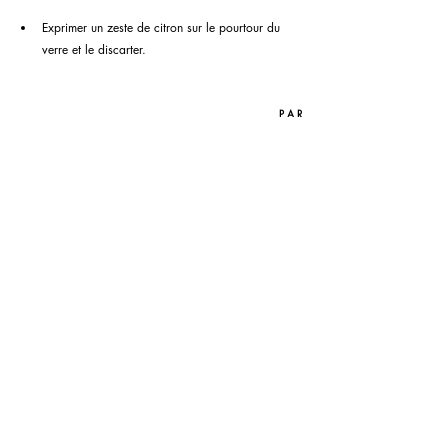
Exprimer un zeste de citron sur le pourtour du 
verre et le discarter.
P A R
Lukas Lavoie
P H O T O G R A P H I E 
Lukas Lavoie
COCKTAILS