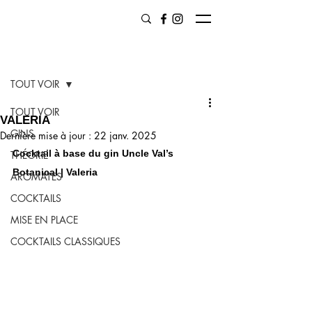
Post
TOUT VOIR
TOUT VOIR
VALERIA
GINS
Dernière mise à jour :
22 janv. 2025
Cocktail à base du gin Uncle Val’s 
THÉORIE
Botanical | Valeria
AROMATES
COCKTAILS
MISE EN PLACE
COCKTAILS CLASSIQUES