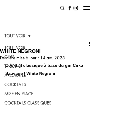
Post
TOUT VOIR
TOUT VOIR
WHITE NEGRONI
GINS
Dernière mise à jour :
14 avr. 2025
Cocktail classique à base du gin Cirka 
THÉORIE
Sauvage | White Negroni
AROMATES
COCKTAILS
MISE EN PLACE
COCKTAILS CLASSIQUES