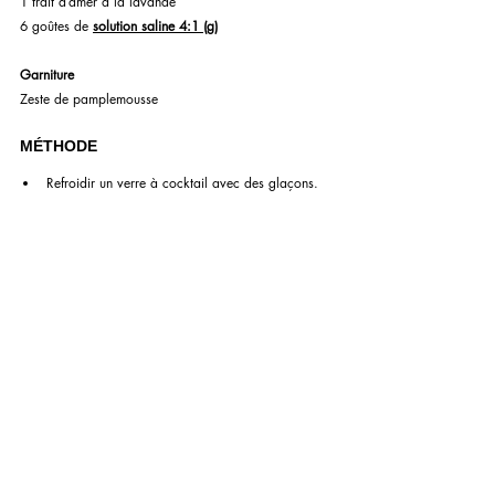
1 trait d’amer à la lavande
6 goûtes de 
solution saline 4:1 (g)
Garniture
Zeste de pamplemousse
MÉTHODE
Refroidir un verre à cocktail avec des glaçons.
Dans un verre à mélanger, verser tous les 
ingrédients sauf la garniture.
Remplir de glaçons et mélanger jusqu’à ce que 
vos doigts deviennent très froids.
Retirer les glaçons du verre à cocktail.
Ajouter un gros cube de glace dans le verre à 
cocktail.